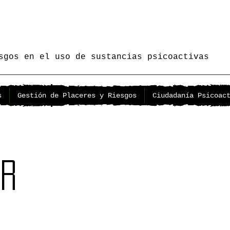
sgos en el uso de sustancias psicoactivas
s
Gestión de Placeres y Riesgos
Ciudadanía Psicoac
r