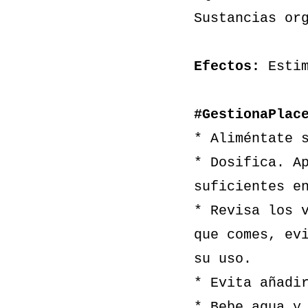
Sustancias or
Efectos:
Estim
#GestionaPlac
* Aliméntate 
* Dosifica. A
suficientes e
* Revisa los 
que comes, ev
su uso.
* Evita añadi
* Bebe agua y