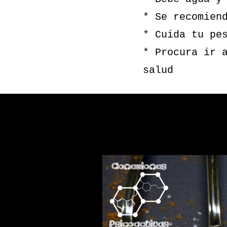
* Se recomien
* Cuida tu pe
* Procura ir 
salud