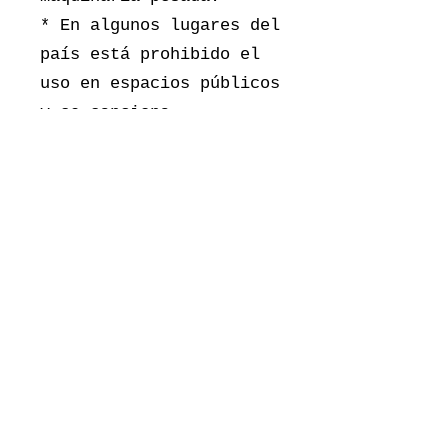
* En algunos lugares del
país está prohibido el
uso en espacios públicos
y se sanciona
administrativamente.
¡Ten cuidado!
* Las personas menores
de edad, con
enfermedades del hígado,
aparato digestivo o
mentales; con malestar
emocional o que estén
pasando un mal rato;
embarazadas o en
lactancia se recomienda