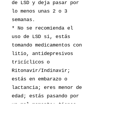
de LSD y deja pasar por
lo menos unas 2 o 3
semanas.
* No se recomienda el
uso de LSD si, estás
tomando medicamentos con
litio, antidepresivos
tricíclicos o
Ritonavir/Indinavir;
estás en embarazo o
lactancia; eres menor de
edad; estás pasando por
un mal momento; tienes
predisposición genética
a presentar una
condición de salud