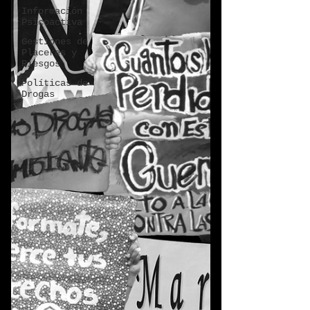
Información
Psicoactiva
Gestiones de
Placeres y
Riesgos
Políticas de
Drogas