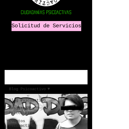
Ciudadanías psicoactivas
Solicitud de Servicios
Inicio
Blog Psicoactivo
Blog Psicoactivo
Resistencia
Psicoactiva
Eventos
Psicoactivos