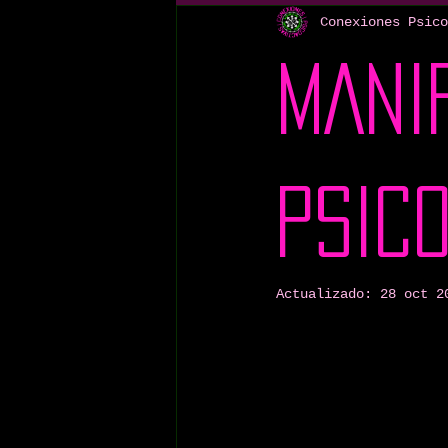
Información Psicoac
Conexiones Psico
MANI
Políticas de Drogas
PSIC
Actualizado:
28 oct 2