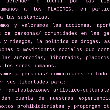
r, defender o luchar por las LIBE
humanos a los PLACERES, en particu
a las sustancias.
emos y valoramos las acciones, aport
s de personas/ comunidades en las ges
s y riesgos, la política de drogas, as
uchas o movimientos sociales que contr
 las autonomías, libertades, placeres 
s los seres humanos.
vamos a personas/ comunidades en todo 
er sus libertades para:
r manifestaciones artístico-culturale
 den cuenta de nuestras experienci
extos prohibicionistas y propongan ot