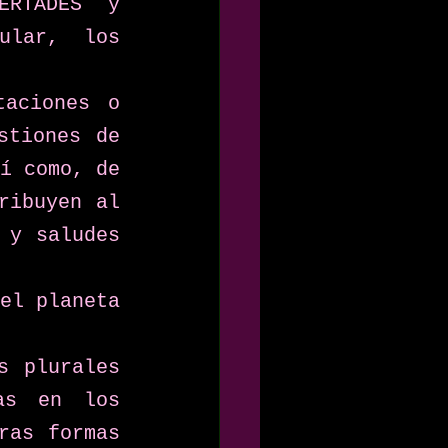
RTADES y 
lar, los 
aciones o 
tiones de 
í como, de 
ibuyen al 
y saludes 
el planeta 
s plurales 
as en los 
ras formas 