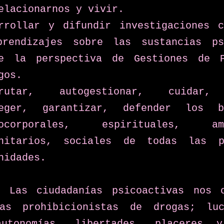
elacionarnos y vivir.
rrollar y difundir investigaciones ci
rendizajes sobre las sustancias psi
e la perspectiva de Gestiones de P
gos.
frutar, autogestionar, cuidar, 
teger, garantizar, defender los bi
cocorporales, espirituales, ambi
unitarios, sociales de todas las p
nidades.
: Las ciudadanías psicoactivas nos o
as prohibicionistas de drogas; luc
autonomías, libertades, placeres y