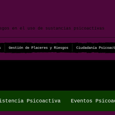
sgos en el uso de sustancias psicoactivas
s
Gestión de Placeres y Riesgos
Ciudadanía Psicoac
istencia Psicoactiva
Eventos Psicoa