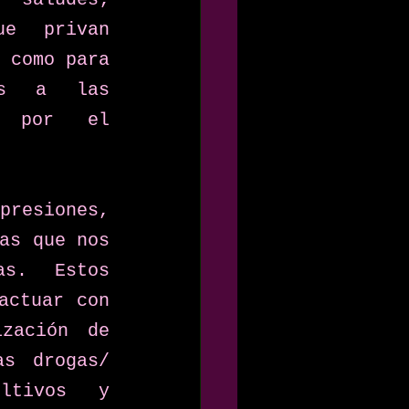
e privan 
 como para 
os a las 
s por el 
presiones, 
as que nos 
s. Estos 
ctuar con 
zación de 
s drogas/ 
ltivos y 