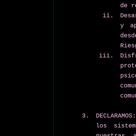
de r
Desa
y ap
desd
Ries
Dis
pro
psi
com
comu
DECLARAMOS
los sistem
nuestras 