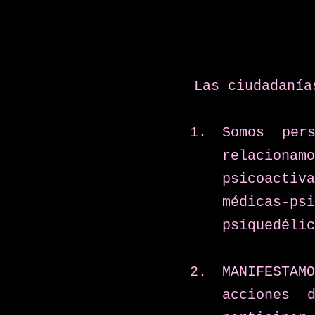
Las ciudadanía
Somos per
relaciona
psicoactiv
médicas-p
psiquedélic
MANIFESTAMO
acciones d