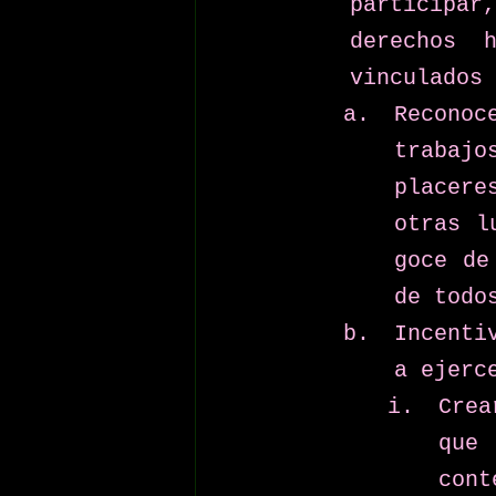
participa
derechos 
vinculados 
Reconoc
trabajo
placere
otras l
goce de
de todo
Incenti
a ejerc
Crea
que
cont