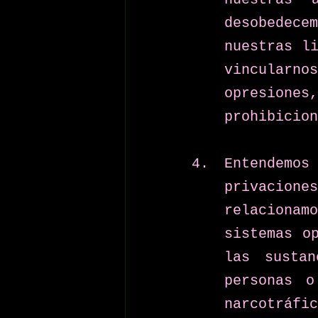
desobedec
nuestras li
vincularn
opresion
prohibicion
Entendemos 
privaciones
relaciona
sistemas o
las sustan
personas o
narcotráf