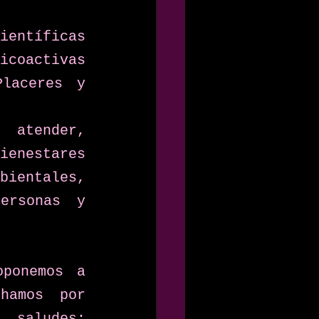
entíficas 
coactivas 
laceres y 
atender, 
enestares 
entales, 
ersonas y 
ponemos a 
hamos por 
 saludes; 