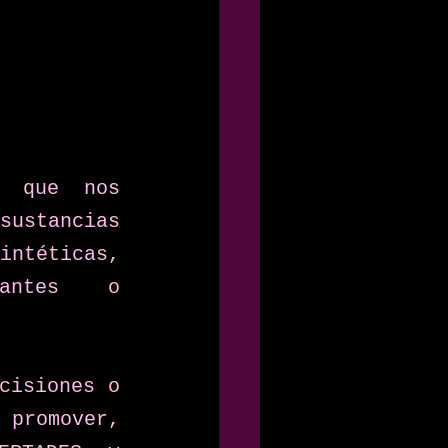
 que nos 
stancias 
ntéticas, 
lantes o 
cisiones o 
promover, 